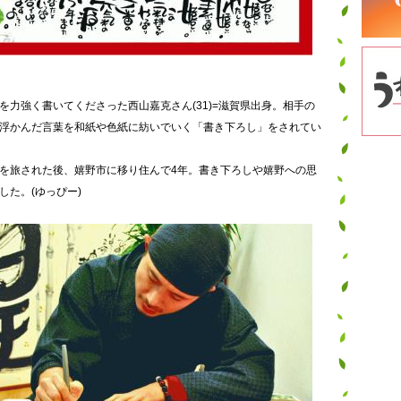
を力強く書いてくださった西山嘉克さん(31)=滋賀県出身。相手の
浮かんだ言葉を和紙や色紙に紡いでいく「書き下ろし」をされてい
を旅された後、嬉野市に移り住んで4年。書き下ろしや嬉野への思
した。(ゆっぴー)