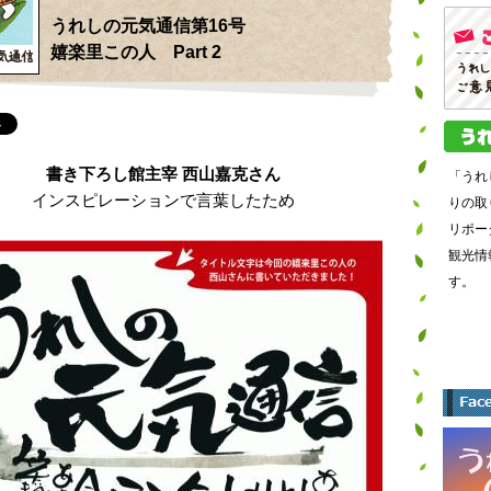
うれしの元気通信第16号
嬉楽里この人 Part 2
書き下ろし館主宰 西山嘉克さん
「うれ
インスピレーションで言葉したため
りの取
リポー
観光情
す。