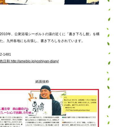
2010年、公衆浴場シーボルトの湯の近くに「書き下ろし館」を構
た。九州各地にも出張し、書き下ろしをされています。
2-1481
日和 http://ameblo.jp/yoshiyan-diary/
紙面抜粋