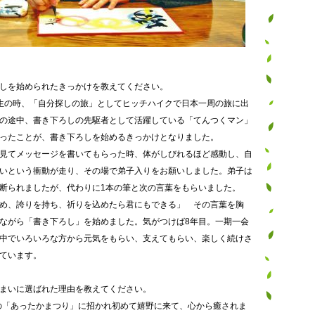
しを始められたきっかけを教えてください。
生の時、「自分探しの旅」としてヒッチハイクで日本一周の旅に出
の途中、書き下ろしの先駆者として活躍している「てんつくマン」
ったことが、書き下ろしを始めるきっかけとなりました。
見てメッセージを書いてもらった時、体がしびれるほど感動し、自
いという衝動が走り、その場で弟子入りをお願いしました。弟子は
断られましたが、代わりに1本の筆と次の言葉をもらいました。
め、誇りを持ち、祈りを込めたら君にもできる」 その言葉を胸
ながら「書き下ろし」を始めました。気がつけば8年目。一期一会
中でいろいろな方から元気をもらい、支えてもらい、楽しく続けさ
ています。
まいに選ばれた理由を教えてください。
年の「あったかまつり」に招かれ初めて嬉野に来て、心から癒されま