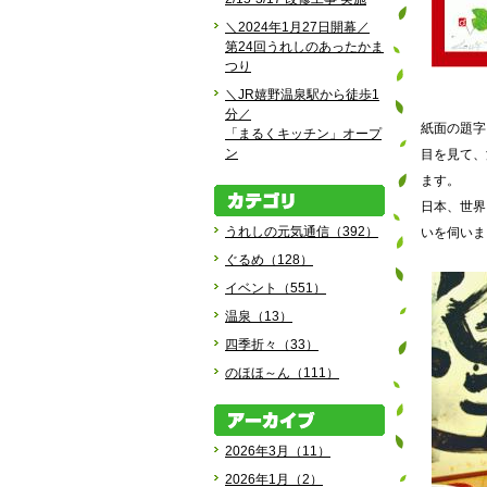
＼2024年1月27日開幕／
第24回うれしのあったかま
つり
＼JR嬉野温泉駅から徒歩1
分／
紙面の題字
「まるくキッチン」オープ
ン
目を見て、
ます。
日本、世界
うれしの元気通信（392）
いを伺いま
ぐるめ（128）
イベント（551）
温泉（13）
四季折々（33）
のほほ～ん（111）
2026年3月（11）
2026年1月（2）