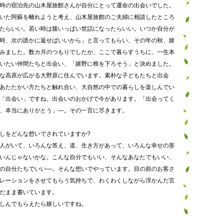
時の宿泊先の山木屋旅館さんが自分にとって運命の出会いでした。
いた阿蘇を離れようと考え、山木屋旅館のご夫婦に相談したところ
たらいい。若い時は腹いっぱい世話になったらいい。いつか自分が
時、次の誰かに返せばいいから」と言ってもらい、その年の秋、嬉
みました。数カ月のつもりでしたが、ここで暮らすうちに、一生本
いたい仲間たちと出会い、「嬉野に根を下ろそう」と決めました。
な高原が広がる大野原に住んでいます。素朴な子どもたちと出会
あたたかい方たちと触れ合い、大自然の中での暮らしを楽しんでい
「出会い」ですね。出会いのおかげで今があります。「出会ってく
、本当にありがとう」―。その一言に尽きます。
しをどんな想いでされていますか?
人がいて、いろんな答え、道、生き方があって、いろんな幸せの形
いんじゃないかな。こんな自分でもいい、そんなあなたでもいい、
の自分たちでいい―。そんな想いでやっています。目の前のお客さ
レーションをさせてもらう気持ちで、わくわくしながら浮かんだ言
だまま書いています。
しんでもらえたら嬉しいですね。