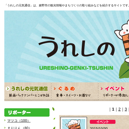
「うれしの元気通信」は、嬉野市の観光情報やまちづくりの取り組みなどを紹介するサイトです
｜
1
｜
2
｜
3
マツコ（100）
まりりん（80）
2015/10/30