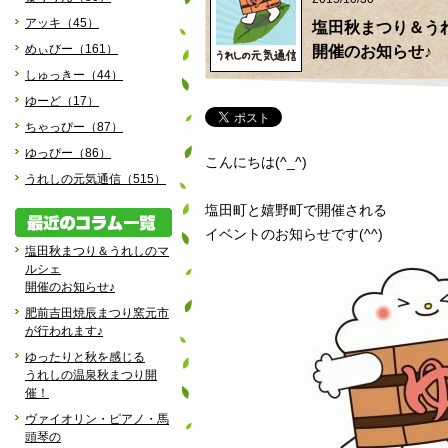
アッキ（45）
塩田秋まつり＆う
めぃびー（161）
開催のお知らせ♪
しゅっきー（44）
ゆーど（17）
ちゃっぴー（87）
ゆっぴー（86）
こんにちは(^_^)
うれしの元気通信（515）
塩田町と嬉野町で開催される
イベントのお知らせです(^^)
塩田秋まつり＆うれしのマ
ルシェ
開催のお知らせ♪
肥前吉田焼辰まつり窯元市
が行われます♪
ゆったりと秋を感じる
うれしの温泉秋まつり開
催！
ヴァイオリン・ピアノ・馬
頭琴の