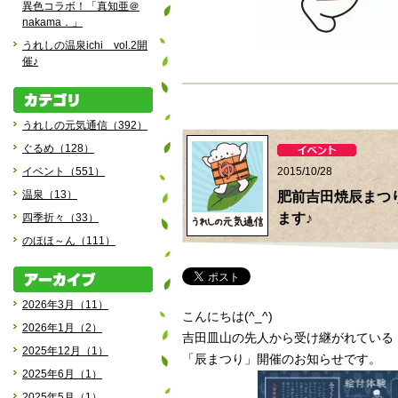
異色コラボ！「真知亜＠
nakama．」
うれしの温泉ichi vol.2開
催♪
うれしの元気通信（392）
ぐるめ（128）
イベント（551）
2015/10/28
温泉（13）
肥前吉田焼辰まつ
ます♪
四季折々（33）
のほほ～ん（111）
2026年3月（11）
こんにちは(^_^)
2026年1月（2）
吉田皿山の先人から受け継がれている
2025年12月（1）
「辰まつり」開催のお知らせです。
2025年6月（1）
2025年5月（1）