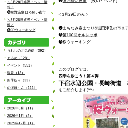
❻
ほろ酔い夜市
(夜のイベント)
＼3月28日嬉野イベント情
報／
❻嬉野温泉 ほろ酔い夜市
< 3月29日のみ >
＼3月28日嬉野イベント情
報／
❼
まちなみ春まつり&塩田津蚤の市＆
❺JRウォーキング
❽
第100回オルレッポ
❾桜ウォーキング
うれしの元気通信（392）
-----------------
ぐるめ（128）
イベント（551）
このブログでは、
温泉（13）
四季を歩こう！第４弾
四季折々（33）
下宿水辺公園・長崎街道 
のほほ～ん（111）
をご紹介します(^^♪
2026年3月（11）
2026年1月（2）
2025年12月（1）