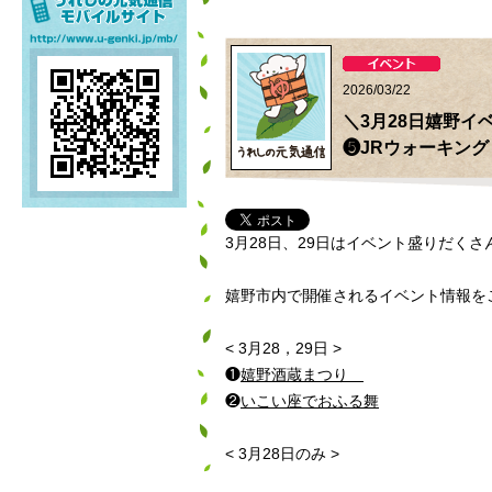
2026/03/22
＼3月28日嬉野イ
❺JRウォーキング
3月28日、29日はイベント盛りだくさ
嬉野市内で開催されるイベント情報をご
< 3月28，29日 >
❶
嬉野酒蔵まつり
❷
いこい座でおふる舞
< 3月28日のみ >