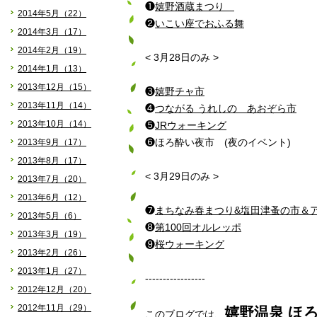
❶
嬉野酒蔵まつり
2014年5月（22）
❷
いこい座でおふる舞
2014年3月（17）
2014年2月（19）
< 3月28日のみ >
2014年1月（13）
2013年12月（15）
❸
嬉野チャ市
2013年11月（14）
❹
つながる うれしの あおぞら市
2013年10月（14）
❺
JRウォーキング
2013年9月（17）
❻ほろ酔い夜市 (夜のイベント)
2013年8月（17）
< 3月29日のみ >
2013年7月（20）
2013年6月（12）
❼
まちなみ春まつり&塩田津蚤の市＆
2013年5月（6）
❽
第100回オルレッポ
2013年3月（19）
❾
桜ウォーキング
2013年2月（26）
2013年1月（27）
-----------------
2012年12月（20）
2012年11月（29）
嬉野温泉 ほ
このブログでは、