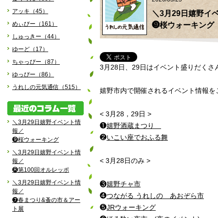
アッキ（45）
＼3月29日嬉野イ
めぃびー（161）
❾桜ウォーキング
しゅっきー（44）
ゆーど（17）
ちゃっぴー（87）
3月28日、29日はイベント盛りだくさ
ゆっぴー（86）
うれしの元気通信（515）
嬉野市内で開催されるイベント情報をご
< 3月28，29日 >
＼3月29日嬉野イベント情
❶
嬉野酒蔵まつり
報／
❷
いこい座でおふる舞
❾桜ウォーキング
＼3月29日嬉野イベント情
< 3月28日のみ >
報／
❽第100回オルレッポ
＼3月29日嬉野イベント情
❸
嬉野チャ市
報／
❹
つながる うれしの あおぞら市
❼春まつり&蚤の市＆アー
❺
JRウォーキング
ト展