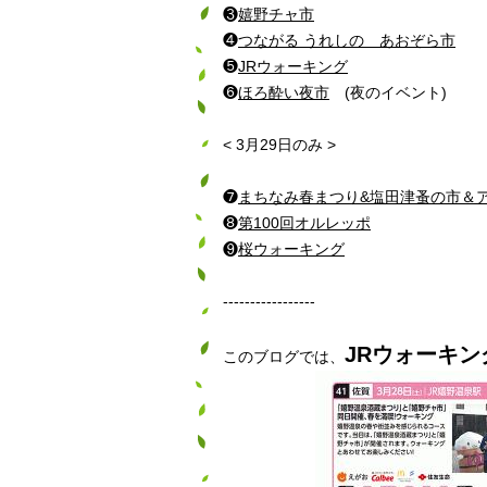
❸
嬉野チャ市
❹
つながる うれしの あおぞら市
❺
JRウォーキング
❻
ほろ酔い夜市
(夜のイベント)
< 3月29日のみ >
❼
まちなみ春まつり&塩田津蚤の市＆
❽
第100回オルレッポ
❾
桜ウォーキング
-----------------
JRウォーキン
このブログでは、