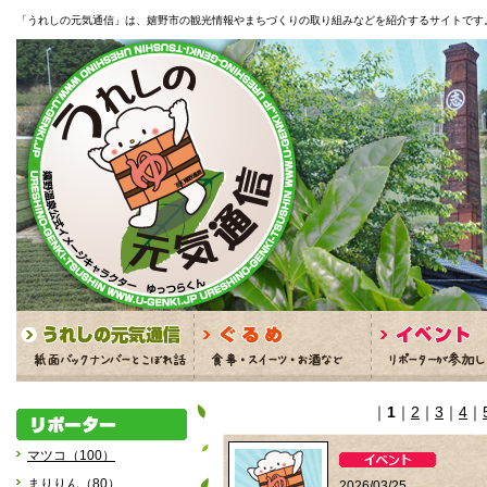
「うれしの元気通信」は、嬉野市の観光情報やまちづくりの取り組みなどを紹介するサイトです
｜
1
｜
2
｜
3
｜
4
｜
マツコ（100）
まりりん（80）
2026/03/25