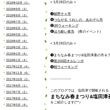
< 3月28日のみ >
2018年10月（1）
2018年9月（3）
❸
嬉野チャ市
2018年8月（3）
❹
つながる うれしの あおぞら市
2018年7月（3）
❺
JRウォーキング
2018年6月（3）
❻
ほろ酔い夜市
(夜のイベント)
2018年5月（3）
2018年4月（4）
< 3月29日のみ >
2018年3月（5）
2018年2月（4）
❼まちなみ春まつり&塩田津蚤の市＆
2018年1月（4）
❽
第100回オルレッポ
2017年12月（4）
❾
桜ウォーキング
2017年11月（6）
-----------------
2017年10月（2）
2017年9月（1）
このブログでは、塩田津で開催される
2017年7月（2）
まちなみ春まつり&塩田津
2017年6月（3）
をご紹介します(^^♪
2017年5月（4）