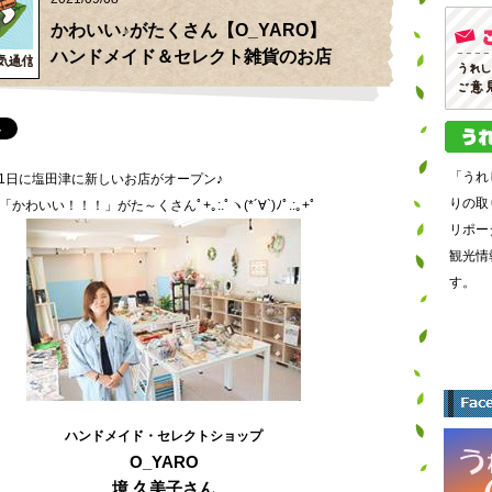
かわいい♪がたくさん【O_YARO】
ハンドメイド＆セレクト雑貨のお店
「うれ
9月1日に塩田津に新しいお店がオープン♪
りの取
かわいい！！！」がた～くさんﾟ+｡:.ﾟヽ(*´∀`)ﾉﾟ.:｡+ﾟ
リポー
観光情
す。
ハンドメイド・セレクトショップ
O_YARO
境 久美子
さん