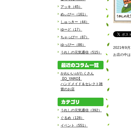
アッキ（45）
めぃびー（161）
しゅっきー（44）
ゆーど（17）
ちゃっぴー（87）
ゆっぴー（86）
2021年
うれしの元気通信（515）
お店の中は「
かわいい♪がたくさん
【O_YARO】
ハンドメイド＆セレクト雑
貨のお店
うれしの元気通信（392）
ぐるめ（128）
イベント（551）