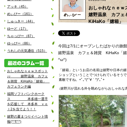
アッキ（45）
おしゃれなｎｅ
めぃびー（161）
嬉野温泉 カフ
KiHaKo「嬉箱
しゅっきー（44）
ゆーど（17）
ちゃっぴー（87）
ゆっぴー（86）
今回は7/1にオープンしたばかりの
うれしの元気通信（515）
嬉野温泉 カフェ＆雑貨 KiHaKo「
^ω^)
「嬉箱」というお店の名前は嬉野や日本の嬉
おしゃれなｎｅｗスポット
ショップということでつけられているそうで
♪♪ 嬉野温泉 カフェ
素敵ですね。+ﾟ｡*(*´∀｀*)*｡ﾟ+
＆雑貨 KiHaKo「嬉箱」
カフェランチ編
↓嬉野川が流れる外を眺めながらおしゃれな
福岡ソフトバンクホーク
ス 本多雄一選手
を応援して 本多本 ｖｏ
ｌ2を当てよう！！
嬉野の夏まつりイベント情
報(*^∇^*)