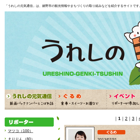
「うれしの元気通信」は、嬉野市の観光情報やまちづくりの取り組みなどを紹介するサイトです
｜
1
｜
2
｜
3
｜
マツコ（100）
まりりん（80）
2013/07/31