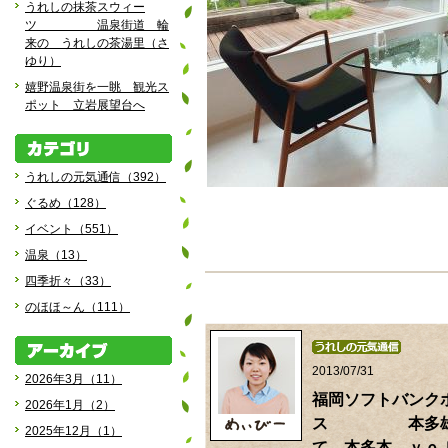
うれしの抹茶スウィー
ツ 温泉街道 輪
来の うれしの茶湯里（さ
ゆり）
嬉野温泉街を一眺 観光ス
ポット 立岩展望台へ
うれしの元気通信（392）
ぐるめ（128）
イベント（551）
温泉（13）
四季折々（33）
のほほ～ん（111）
2013/07/31
2026年3月（11）
福岡ソフトバンク
2026年1月（2）
ス 本多雄一
2025年12月（1）
て 本多本 ｖｏ