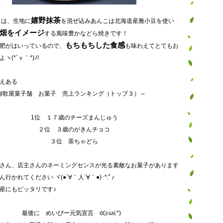
嬉野抹茶
らは、生地に
を混ぜ込みあんこは北海道産雅小豆を使い
畑をイメージ
する風味豊かなどら焼きです！
もちもちした食感
肥がはいっているので、
も味わえてとてもお
(*´ｖ｀*)ﾉ!
えある
歌屋菓子舗 お菓子 売上ランキング（トップ３）～
1位 １７歳のチーズまんじゅう
２位 ３歳のがきんチョコ
３位 茶ちゃどら
さん、店主さんのネーミングセンスが光る素敵なお菓子があります
行かれてください ヾ(●´∀｀人´∀｀●)･*:ﾟ♪
産にもピッタリです♪
最後に めいびー元気宣言 σ(≧ω≦*)