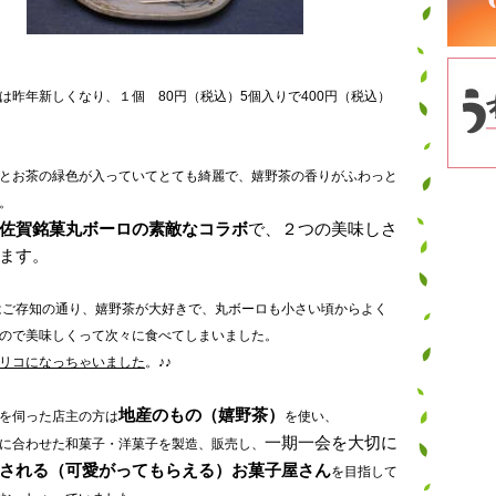
は昨年新しくなり、１個 80円（税込）5個入りで400円（税込）
とお茶の緑色が入っていてとても綺麗で、嬉野茶の香りがふわっと
。
佐賀銘菓丸ボーロの素敵なコラボ
で、２つの美味しさ
ます。
ご存知の通り、嬉野茶が大好きで、丸ボーロも小さい頃からよく
ので美味しくって次々に食べてしまいました。
リコになっちゃいました
。♪♪
地産のもの（嬉野茶）
を伺った店主の方は
を使い、
一期一会を大切に
に合わせた和菓子・洋菓子を製造、販売し、
される（可愛がってもらえる）お菓子屋さん
を目指して