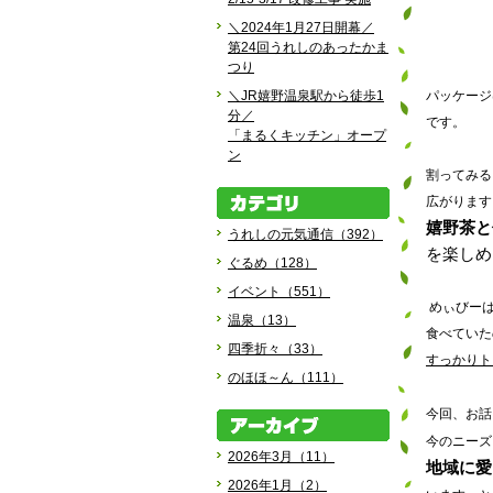
＼2024年1月27日開幕／
第24回うれしのあったかま
つり
＼JR嬉野温泉駅から徒歩1
パッケージ
分／
です。
「まるくキッチン」オープ
ン
割ってみる
広がります
嬉野茶と
うれしの元気通信（392）
を楽しめ
ぐるめ（128）
イベント（551）
めぃびーは
温泉（13）
食べていた
四季折々（33）
すっかりト
のほほ～ん（111）
今回、お話
今のニーズ
2026年3月（11）
地域に愛
2026年1月（2）