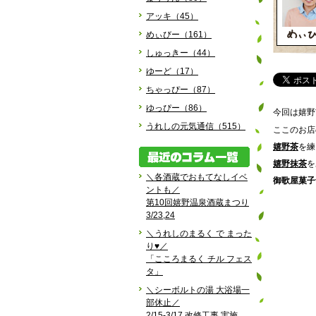
アッキ（45）
めぃびー（161）
しゅっきー（44）
ゆーど（17）
ちゃっぴー（87）
ゆっぴー（86）
今回は嬉野
うれしの元気通信（515）
ここのお店
嬉野茶
を練
嬉野抹茶
を
＼各酒蔵でおもてなしイベ
御歌屋菓子
ントも／
第10回嬉野温泉酒蔵まつり
3/23,24
＼うれしのまるく で まった
り♥／
「こころまるく チル フェス
タ」
＼シーボルトの湯 大浴場一
部休止／
2/15-3/17 改修工事 実施