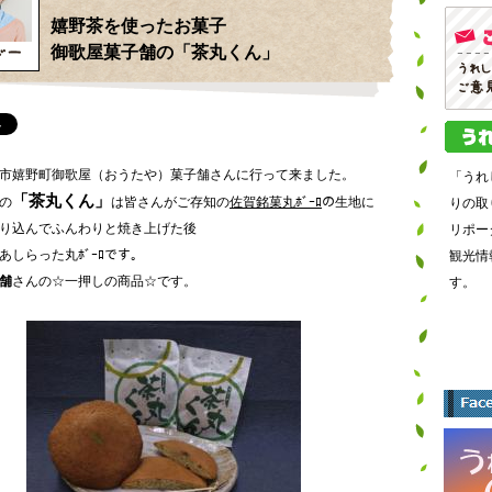
嬉野茶を使ったお菓子
御歌屋菓子舗の「茶丸くん」
市嬉野町御歌屋（おうたや）菓子舗さんに行って来ました。
「うれ
「茶丸くん」
の
は皆さんがご存知の
佐賀銘菓丸ﾎﾞｰﾛ
の生地に
りの取
り込んでふんわりと焼き上げた後
リポー
あしらった丸ﾎﾞｰﾛです。
観光情
舗
さんの☆一押しの商品☆です。
す。