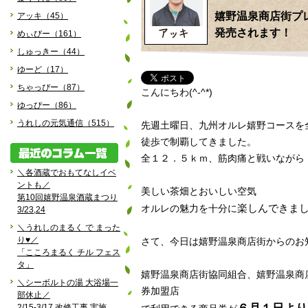
嬉野温泉商店街プ
アッキ（45）
発売されます！
めぃびー（161）
しゅっきー（44）
ゆーど（17）
ちゃっぴー（87）
こんにちわ(^-^*)
ゆっぴー（86）
うれしの元気通信（515）
先週土曜日、九州オルレ嬉野コースを
徒歩で制覇してきました。
全１２．５ｋｍ、筋肉痛と戦いながら・
＼各酒蔵でおもてなしイベ
ントも／
美しい茶畑とおいしい空気
第10回嬉野温泉酒蔵まつり
楽しんできま
オルレの魅力を十分に
3/23,24
＼うれしのまるく で まった
り♥／
さて、今日は嬉野温泉商店街からのお
「こころまるく チル フェス
タ」
嬉野温泉商店街協同組合、嬉野温泉商
＼シーボルトの湯 大浴場一
券加盟店
部休止／
2/15-3/17 改修工事 実施