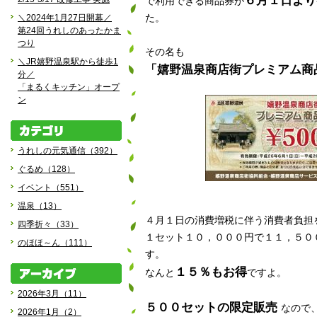
６月１日より
で利用できる商品券が
＼2024年1月27日開幕／
た。
第24回うれしのあったかま
つり
その名も
＼JR嬉野温泉駅から徒歩1
「嬉野温泉商店街プレミアム商
分／
「まるくキッチン」オープ
ン
うれしの元気通信（392）
ぐるめ（128）
イベント（551）
温泉（13）
４月１日の消費増税に伴う消費者負担
四季折々（33）
１セット１０，０００円で１１，５０
のほほ～ん（111）
す。
１５％もお得
なんと
ですよ。
2026年3月（11）
５００セットの限定販売
なので
2026年1月（2）