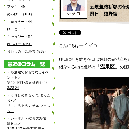
五穀豊穣祈願の伝
アッキ（45）
風日 嬉野編
めぃびー（161）
しゅっきー（44）
ゆーど（17）
ちゃっぴー（87）
ゆっぴー（86）
こんにちはー(*ﾟ▽ﾟ*)
うれしの元気通信（515）
昨日
に引き続き今日は嬉野の鉦浮立を紹介
「温泉区」
紹介するのは嬉野の
の鉦
＼各酒蔵でおもてなしイベ
ントも／
第10回嬉野温泉酒蔵まつり
3/23,24
＼うれしのまるく で まった
り♥／
「こころまるく チル フェス
タ」
＼シーボルトの湯 大浴場一
部休止／
2/15-3/17 改修工事 実施