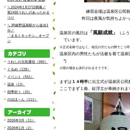
＼2024年1月27日開幕／
練習会場は温泉区公民
第24回うれしのあったかま
つり
昨日は夜風が気持ちよかった
＼JR嬉野温泉駅から徒歩1
分／
「風願成就」
温泉区の風日は
（ふう
「まるくキッチン」オープ
ています。
ン
※正式名称ではなく、地元の方たちの間でこう呼
温泉区内の男性たちが法被を着て温泉
*)
うれしの元気通信（392）
小雨の場合も決行されるそうです。
ぐるめ（128）
イベント（551）
まずは
１４時半
に出立式が温泉区公民
温泉（13）
ここでまず１曲、鉦浮立が奉納されます
四季折々（33）
のほほ～ん（111）
2026年3月（11）
2026年1月（2）