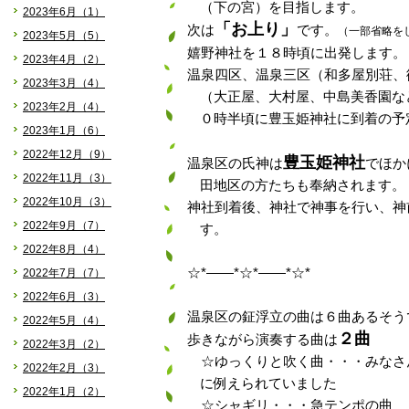
（下の宮）を目指します。
2023年6月（1）
「お上り」
次は
です。
（一部省略を
2023年5月（5）
嬉野神社を１８時頃に出発します。
2023年4月（2）
温泉四区、温泉三区（和多屋別荘、
2023年3月（4）
（大正屋、大村屋、中島美香園な
2023年2月（4）
０時半頃に豊玉姫神社に到着の予
2023年1月（6）
2022年12月（9）
豊玉姫神社
温泉区の氏神は
でほか
2022年11月（3）
田地区の方たちも奉納されます。
2022年10月（3）
神社到着後、神社で神事を行い、神
2022年9月（7）
す。
2022年8月（4）
☆*――*☆*――*☆*
2022年7月（7）
2022年6月（3）
温泉区の鉦浮立の曲は６曲あるそう
2022年5月（4）
２曲
歩きながら演奏する曲は
2022年3月（2）
☆ゆっくりと吹く曲・・・みなさ
2022年2月（3）
に例えられていました
2022年1月（2）
☆シャギリ・・・急テンポの曲