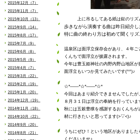
2015年12月（7）
2015年11月（7）
上に吊るしてある紙は鉦のリズ
2015年10月（13）
歩きながら演奏する曲は昨日紹介し
2015年9月（14）
特に曲の終わり方は初めて聞くリズム
2015年8月（17）
2015年7月（9）
温泉区は面浮立保存会があり、４年ご
2015年6月（8）
くんちで面浮立が披露されます。
2015年5月（9）
今年は豊玉姫神社の
内野内野山
地区が
2015年4月（7）
面浮立もいつか見てみたいです(^^)♪
2015年3月（22）
2015年2月（19）
☆*――*☆*――*☆*
2015年1月（20）
今回はあまり紹介できませんでしたが
2014年12月（19）
８月３１日は浮立の奉納を行っていますよ(
2014年11月（18）
秋には五穀豊穣を感謝するおくんちが
材に行きたいと思ってます(>▽<)♪
2014年10月（22）
2014年9月（20）
うちにぜひ！という地区がありました
2014年8月（21）
くださいませ♪