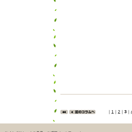
｜
1
｜
2
｜
3
｜