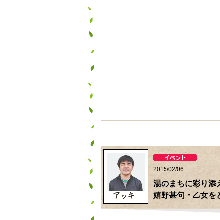
2015/02/06
湯のまちに彩り添
嬉野甚句・乙女を