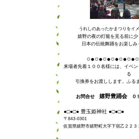
うれしのあったかまつりをイ
嬉野の夜の灯籠を見る前に少
日本の伝統舞踊をお楽しみ
○●
○●
○●
○●
○●
○●
○
来場者先着１００名様には、イベン
る
引換券をお渡しします。ふる
嬉野豊踊会
お問合せ
０９
●□●□● 豊玉姫神社 ●□●□●
〒843-0301
佐賀県嬉野市嬉野町大字下宿乙２２３