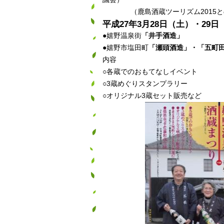
（鹿島酒蔵ツーリズム2015と
平成27年3月28日（土）・29日
●嬉野温泉街
「井手酒造」
●嬉野市塩田町
「瀬頭酒造」・「五町
内容
○各蔵でのおもてなしイベント
○3蔵めぐりスタンプラリー
○オリジナル3蔵セット販売など