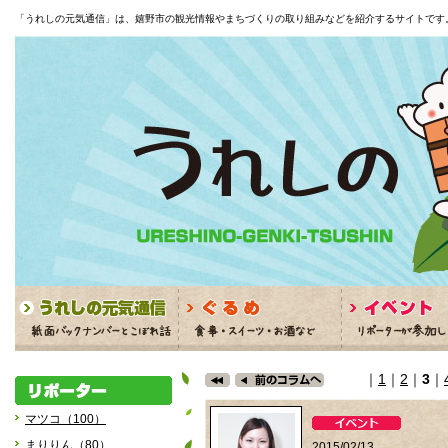
「うれしの元気通信」は、嬉野市の観光情報やまちづくりの取り組みなどを紹介するサイトです
｜
1
｜
2
｜
3
｜
マツコ（100）
まりりん（80）
2015/02/13