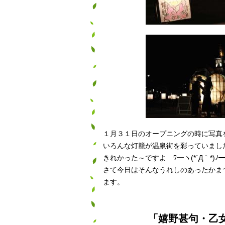
１月３１日のオープニングの時に写真
いろんな灯籠が温泉街を彩っていま
きれかった～ですよ ﾜ━ヽ(*´Д｀*)ﾉ━ｨ!
さて今日はそんなうれしのあったかま
ます。
「嬉野甚句・乙