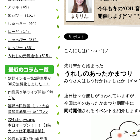
アッキ（45）
今年も冬のYOU-音
めぃびー（161）
開催します(*´▽｀*)
しゅっきー（44）
ゆーど（17）
ちゃっぴー（87）
ゆっぴー（86）
こんにちは(`・ω・´)ノ
うれしの元気通信（515）
先月末から始まった
うれしのあったかまつり
嬉野インター第2駐車場が
みなさんはもう行かれましたか（o´ω
30分無料化しました！！
作品展＆箏ライブ開催(*´艸
連日様々な催しが行われていますが、
｀)♪
今回はそのあったかまつり期間中に
嬉野市民親善ゴルフ大会
同時開催
される
イベント
を紹介します♪
参加者募集～(´ω｀*)ノ♪
224 shop+saryo
本日オープン！！！【1階
カフェは不定期営業】
雑貨も充実♪田中象牙店