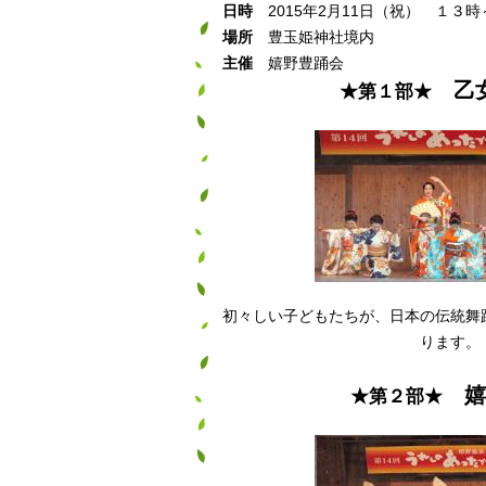
日時
2015年2月11日（祝） １３
場所
豊玉姫神社境内
主催
嬉野豊踊会
乙女
★第１部★
初々しい子どもたちが、日本の伝統舞
ります。
嬉
★第２部★