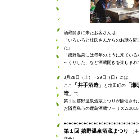
酒蔵開きに来たお客さんは、
「いろいろと杜氏さんからのお話を聞
た」
「嬉野温泉には毎年のように来ている
っくりした」など酒蔵開きを楽しまれ
3月28日（土）・29日（日）には、
「井手酒造」
「瀬
ここ
と塩田町の
造」
で
第１回嬉野温泉酒蔵まつり
が開催され
お隣鹿島市の鹿島酒蔵ツーリズム201
●○●○●○●○●○●○●○●○●○●○●○●○●○●○●○
第１回 嬉野温泉酒蔵まつり
（主
議会）